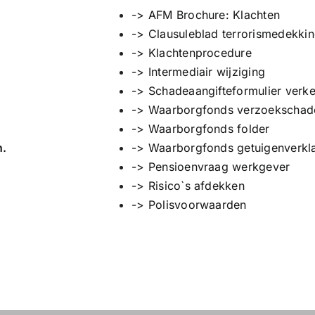
-> AFM Brochure: Klachten
-> Clausuleblad terrorismedekki
-> Klachtenprocedure
-> Intermediair wijziging
-> Schadeaangifteformulier verkee
-> Waarborgfonds verzoekschad
-> Waarborgfonds folder
n.
-> Waarborgfonds getuigenverkla
-> Pensioenvraag werkgever
-> Risico`s afdekken
-> Polisvoorwaarden