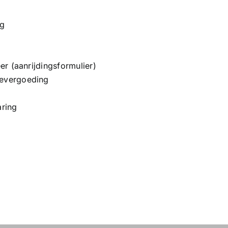
ng
r (aanrijdingsformulier)
evergoeding
ring