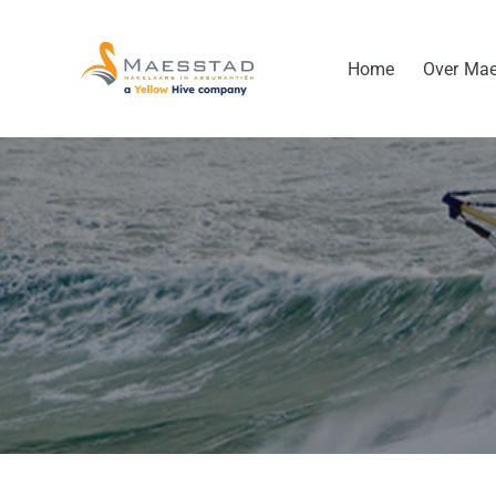
Ga
naar
Home
Over Ma
inhoud